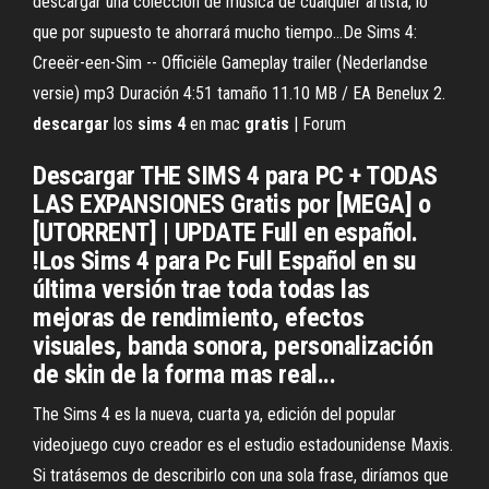
descargar una colección de música de cualquier artista, lo
que por supuesto te ahorrará mucho tiempo...De Sims 4:
Creeër-een-Sim -- Officiële Gameplay trailer (Nederlandse
versie) mp3 Duración 4:51 tamaño 11.10 MB / EA Benelux 2.
descargar
los
sims
4
en mac
gratis
| Forum
Descargar THE SIMS 4 para PC + TODAS
LAS EXPANSIONES Gratis por [MEGA] o
[UTORRENT] | UPDATE Full en español.
!Los Sims 4 para Pc Full Español en su
última versión trae toda todas las
mejoras de rendimiento, efectos
visuales, banda sonora, personalización
de skin de la forma mas real...
The Sims 4 es la nueva, cuarta ya, edición del popular
videojuego cuyo creador es el estudio estadounidense Maxis.
Si tratásemos de describirlo con una sola frase, diríamos que