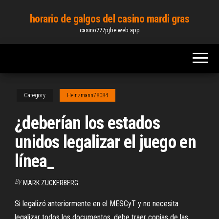
Skip
horario de galgos del casino mardi gras
to
casino777pjbe.web.app
the
content
Category
Heinzmann78084
¿deberían los estados
unidos legalizar el juego en
línea_
By
MARK ZUCKERBERG
Si legalizó anteriormente en el MESCyT y no necesita
legalizar todos los documentos, debe traer copias de las