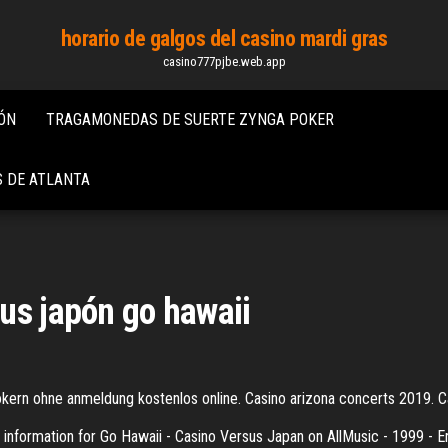
horario de galgos del casino mardi gras
casino777pjbe.web.app
IÓN
TRAGAMONEDAS DE SUERTE ZYNGA POKER
 DE ATLANTA
us japón go hawaii
okern ohne anmeldung kostenlos online. Casino arizona concerts 2019. Cas
information for Go Hawaii - Casino Versus Japan on AllMusic - 1999 - Er