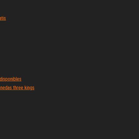
tis
disponibles
onedas three kings