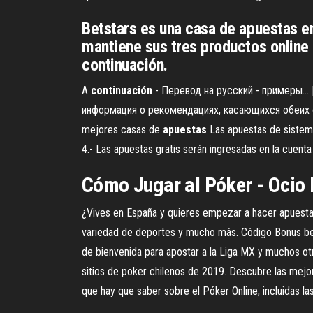
Betstars es una casa de apuestas e
mantiene sus tres productos online 
continuación.
A
continuación
- Перевод на русский - примеры... |
информация о рекомендациях, касающихся обеих обла
mejores casas de
apuestas
Las apuestas de sistema
4.- Las apuestas gratis serán ingresadas en la cuenta
Cómo Jugar al
Póker
- Ocio
¿Vives en España y quieres empezar a hacer apuestas
variedad de deportes y mucho más.
Código Bonus b
de bienvenida para apostar a la Liga MX y muchos o
sitios de poker chilenos de 2019. Descubre las mejor
que hay que saber sobre el Póker Online, incluidas la