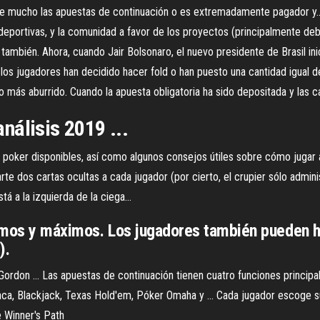
 mucho las apuestas de continuación o es extremadamente pagador y... 
deportivas, y la comunidad a favor de los proyectos (principalmente debi
también. Ahora, cuando Jair Bolsonaro, el nuevo presidente de Brasil inic
os jugadores han decidido hacer fold o han puesto una cantidad igual d
lo más aburrido. Cuando la apuesta obligatoria ha sido depositada y las ca
nálisis 2019 ...
e poker disponibles, así como algunos consejos útiles sobre cómo jugar 
rte dos cartas ocultas a cada jugador (por cierto, el crupier sólo admini
tá a la izquierda de la ciega…
imos y máximos. Los jugadores también pueden h
).
ordon ... Las apuestas de continuación tienen cuatro funciones principal
a, Blackjack, Texas Hold'em, Póker Omaha y ... Cada jugador escoge su 
e Winner's Path