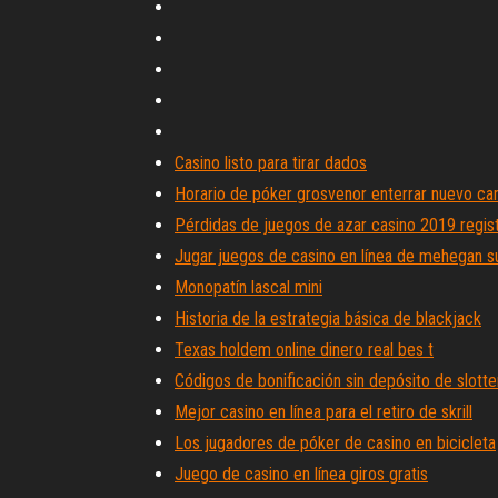
Casino listo para tirar dados
Horario de póker grosvenor enterrar nuevo ca
Pérdidas de juegos de azar casino 2019 regis
Jugar juegos de casino en línea de mehegan s
Monopatín lascal mini
Historia de la estrategia básica de blackjack
Texas holdem online dinero real bes t
Códigos de bonificación sin depósito de slott
Mejor casino en línea para el retiro de skrill
Los jugadores de póker de casino en bicicleta
Juego de casino en línea giros gratis