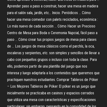
Aprender paso a paso a construir, hacer una mesa en madera
para el salón sala, jardín, etc… Inicio. Periódicos ... Cómo
hacer una mesa comedor con palets reciclados, económica :
Lo más nuevo de cada sección ... Cómo Hacer un Precioso
Centro de Mesa para Boda o Ceremonia Nupcial, fácil paso a
paso ... Cómo crear tus propios juegos de mesa para clases
de ... Los juegos de mesa clásicos como el parchís, la oca,
escaleras y serpientes, etc. son simples y sencillos de llevar a
cabo con pequeños grupos o incluso con toda la clase. Para
ello, podemos partir de una plantilla del juego que nos
interesa y luego adaptarla a los contenidos que queremos que
practiquen nuestros estudiantes. Comprar Tableros de Póker
– Los Mejores Tableros de Póker El póker es un juego que
inicialmente se practicaba en casinos y espacios cerrados
que utiliza una mesa con características y especificaciones
particulares; sin embargo, pensando en la comodidad de los