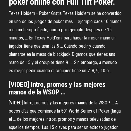
póker online con Full Tilt Poker.
Texas Holdem - Poker Gratis Texas Hold'em se ha convertido
en uno de los juegos de poker más ... ejemplo cada 10 manos
o en un tiempo fijado, como por ejemplo después de 15
minutos, ... En Texas Hold'em, para hacer la mejor mano un
jugador tiene que usar las 5 ... Cuándo pedir y cuando
plantarse en la mesa de blackjack Digamos que tienes una
mano de 15 y el croupier tiene 9. ... Sin embargo, a menudo
es mejor pedir cuando el croupier tiene un 7, 8, 9, 10 o ...
[VIDEO] Intro, promos y las mejores
manos de la WSOP ...
[VIDEO] Intro, promos y las mejores manos de la WSOP ... A
pocos días que comience la 50° World Series of Poker (larga
el ... de los mejores intros, promos y manos televisadas de
aquellos tiempos. Las 15 claves para ser un exitoso jugador