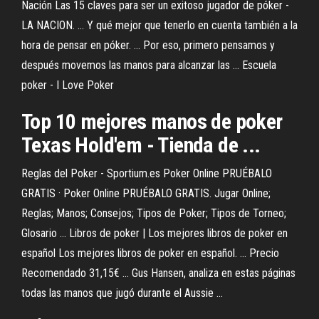
Nación Las 15 claves para ser un exitoso jugador de póker -
LA NACION. ... Y qué mejor que tenerlo en cuenta también a la
hora de pensar en póker. ... Por eso, primero pensamos y
después movemos las manos para alcanzar las ... Escuela
poker - I Love Poker
Top 10 mejores manos de poker
Texas Hold'em - Tienda de ...
Reglas del Poker - Sportium.es Poker Online PRUÉBALO
GRATIS · Poker Online PRUÉBALO GRATIS. Jugar Online;
Reglas; Manos; Consejos; Tipos de Poker; Tipos de Torneo;
Glosario ... Libros de poker | Los mejores libros de poker en
español Los mejores libros de poker en español. ... Precio
Recomendado 31,15€ ... Gus Hansen, analiza en estas páginas
todas las manos que jugó durante el Aussie ...