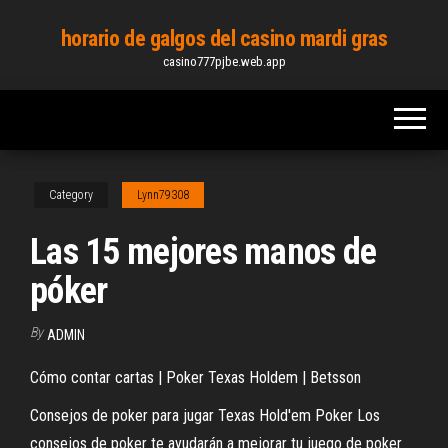
Skip
horario de galgos del casino mardi gras
to
casino777pjbe.web.app
the
content
Category
Lynn79308
Las 15 mejores manos de
póker
By
ADMIN
Cómo contar cartas | Poker Texas Holdem | Betsson
Consejos de poker para jugar Texas Hold'em Poker Los
consejos de poker te ayudarán a mejorar tu juego de poker