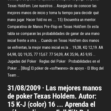
Texas Hold'em. Lee nuestros ... Asegúrate de conocer las
mejores manos de inicio y toma tu tiempo para decidir qué
mano jugar. Hacer fold no es ..... 15) Encuentra un mentor.
Comparativa de Manos Pre-Flop en Texas Hold'em En esta
tabla se comparan las probabilidades de ganar de una mano
inicial frente a otra. ... Cuando en Texas Hold'em dos manos
se enfrentan, la mejor mano inicial es la ... 19,38, KQ 12,19. AA
64,98, QQ 19,35, 77 15,67. 77 54,09, AK 35,96, A5 9,95 ...
Jugadas del Poker · Reglas del Poker · Probabilidades en el
Poker ... [Blog] El póker de «softwares» de apoyo - El Blog del
Team ...
31/08/2009 · Las mejores manos
de poker Texas Holdem. Autor:
15 K-J (color) 16 ... Aprenda el