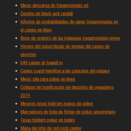
Mejor descarga de tragamonedas ed
Destino de black jack randall
Informe de probabilidades de ganar tragamonedas en
el casino en línea
Bono de registro de las máquinas tragamonedas prime
Horario del espectáculo de sirenas del casino de
silverton
649 casino dr howell nj
Casino coach hamilton a las cataratas del niágara
Mejor silla para póker en línea
Códigos de bonificación sin depósito de vegashero
2019
Mejores texas hold em manos de póker
Marcadores de bola de fichas de póker universitario
Texas holdem poker en inglés
Mapa del sitio de red rock casino