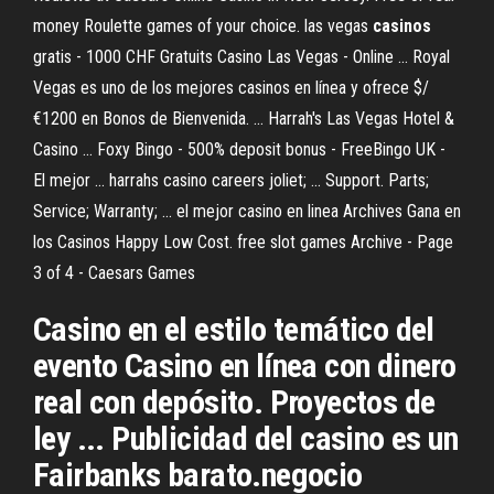
money Roulette games of your choice. las vegas
casinos
gratis - 1000 CHF Gratuits Casino Las Vegas - Online ... Royal
Vegas es uno de los mejores casinos en línea y ofrece $/
€1200 en Bonos de Bienvenida. ... Harrah's Las Vegas Hotel &
Casino ... Foxy Bingo - 500% deposit bonus - FreeBingo UK -
El mejor ... harrahs casino careers joliet; ... Support. Parts;
Service; Warranty; ... el mejor casino en linea Archives Gana en
los Casinos Happy Low Cost. free slot games Archive - Page
3 of 4 - Caesars Games
Casino en el estilo temático del
evento Casino en línea con dinero
real con depósito. Proyectos de
ley ... Publicidad del casino es un
Fairbanks barato.negocio