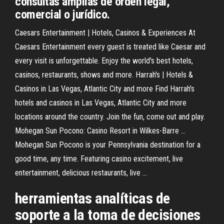
consultas amplias de orden legal,
comercial o jurídico.
Caesars Entertainment | Hotels, Casinos & Experiences At
Caesars Entertainment every guest is treated like Caesar and
every visit is unforgettable. Enjoy the world's best hotels,
casinos, restaurants, shows and more. Harrah's | Hotels &
Casinos in Las Vegas, Atlantic City and more Find Harrah's
hotels and casinos in Las Vegas, Atlantic City and more
locations around the country. Join the fun, come out and play.
Mohegan Sun Pocono: Casino Resort in Wilkes-Barre ...
Mohegan Sun Pocono is your Pennsylvania destination for a
good time, any time. Featuring casino excitement, live
entertainment, delicious restaurants, live ...
herramientas analíticas de
soporte a la toma de decisiones