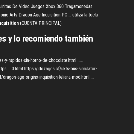
aquinitas De Video Juegos Xbox 360 Tragamonedas
nic Arts Dragon Age Inquisition PC ... utiliza la tecla
nquisition
(CUENTA PRINCIPAL)
eces y lo recomiendo también
s-y-rapidos-sin-horno-de-chocolate.html ......
s ... 0.html https://idozagos.cf/ukts-bus-simulator-
dragon-age-origins-inquisition-leliana-mod.html ....