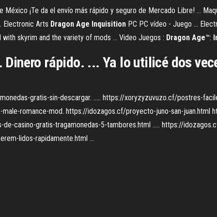
 México ¡Te da el envío más rápido y seguro de Mercado Libre! ... M
.. Electronic Arts
Dragon
Age
Inquisition
PC PC vídeo - Juego ... Electro
d with skyrim and the variety of mods ... Video Juegos :
Dragon
Age
™:
I
. Dinero rápido. ... Ya lo utilicé dos v
onedas-gratis-sin-descargar. ..... https://xoryzyzuvuzo.cf/postres-facile
n-male-romance-mod. https://idozagos.cf/proyecto-juno-san-juan.html http
s-de-casino-gratis-tragamonedas-5-tambores.html ..... https://idozagos.cf/
serem-lidos-rapidamente.html ...