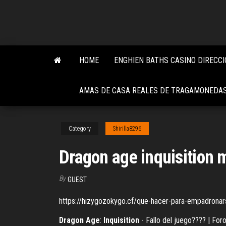
Skip
to
the
content
HOME
ENGHIEN BATHS CASINO DIRECC
AMAS DE CASA REALES DE TRAGAMONEDAS
Category
Shirilla8296
Dragon age inquisition
By
GUEST
https://hizygozokygo.cf/que-hacer-para-empadronarse
Dragon
Age
:
Inquisition
- Fallo del juego???? | Foro