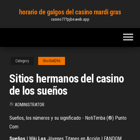
Skip
horario de galgos del casino mardi gras
to
casino777pjbe.web.app
the
content
Category
Shirilla8296
Sitios hermanos del casino
de los sueños
By
ADMINISTRATOR
Sueños, los números y su significado - NotiTimba (®) Punto
Com
Sueños
| Wiki
Los
Jóvenes Titanes en Acción | FANDOM