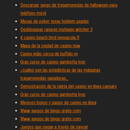
Descargar juego de tragamonedas de halloween para
teléfono móvil
Mesas de póker texas holdem usadas
Desbloquear ranuras mutagen witcher 3
4 casino beach blvd pensacola fl
Mapa de la ciudad de casino nsw
Casino indio cerca de buffalo ny
Gran curso de casino gambetta lyon
¿cuáles son las estadísticas de las máquinas
tragamonedas ganadoras_
Demostración de la ruleta del casino en línea caesars
Gran curso de casino gambetta lyon
Mejores bonos y pagos de casino en línea
Www juegos de bingo gratis com
Www juegos de bingo gratis com
Juegos que pagan a través de paypal