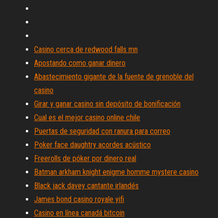
Casino cerca de redwood falls mn
Apostando como ganar dinero
Abastecimiento gigante de la fuente de grenoble del
casino
Girar y ganar casino sin depósito de bonificación
Cual es el mejor casino online chile
Puertas de seguridad con ranura para correo
Poker face daughtry acordes acústico
Freerolls de póker por dinero real
Batman arkham knight enigme homme mystere casino
Black jack davey cantante irlandés
James bond casino royale yifi
Casino en línea canadá bitcoin