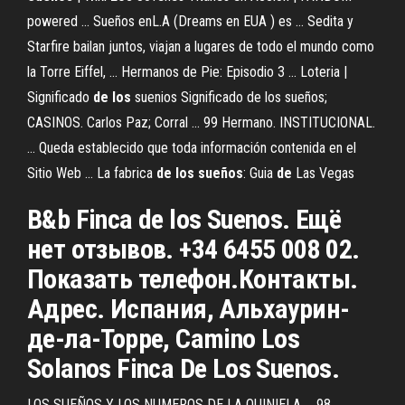
powered ... Sueños enL.A (Dreams en EUA ) es ... Sedita y
Starfire bailan juntos, viajan a lugares de todo el mundo como
la Torre Eiffel, ... Hermanos de Pie: Episodio 3 ... Loteria |
Significado
de
los
suenios Significado de los sueños;
CASINOS. Carlos Paz; Corral ... 99 Hermano. INSTITUCIONAL.
... Queda establecido que toda información contenida en el
Sitio Web ... La fabrica
de
los
sueños
: Guia
de
Las Vegas
B&b Finca de los Suenos. Ещё
нет отзывов. +34 6455 008 02.
Показать телефон.Контакты.
Адрес. Испания, Альхаурин-
де-ла-Торре, Camino Los
Solanos Finca De Los Suenos.
LOS SUEÑOS Y LOS NUMEROS DE LA QUINIELA ... 98,