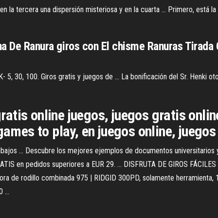
 en la tercera una dispersión misteriosa y en la cuarta ... Primero, está l
na De Ranura giros con El chisme Ranuras Tirada G
; K- 5, 30, 100. Giros gratis y juegos de ... La bonificación del Sr. Henki 
tis online juegos, juegos gratis onlin
games to play, en juegos online, juegos 
abajos ... Descubre los mejores ejemplos de documentos universitarios
S en pedidos superiores a EUR 29. ... DISFRUTA DE GIROS FÁCILES Y S
radora de rodillo combinada 975 | RIDGID 300PD, solamente herramienta
...