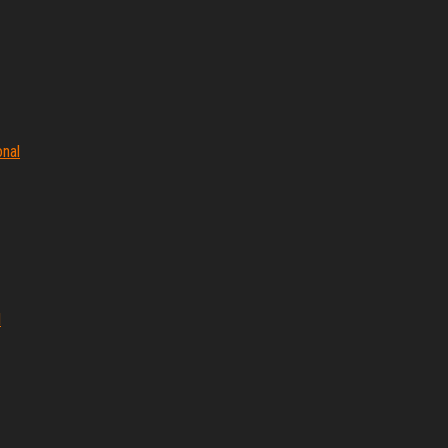
onal
l