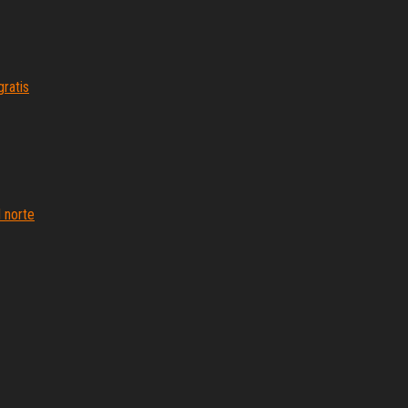
ratis
l norte