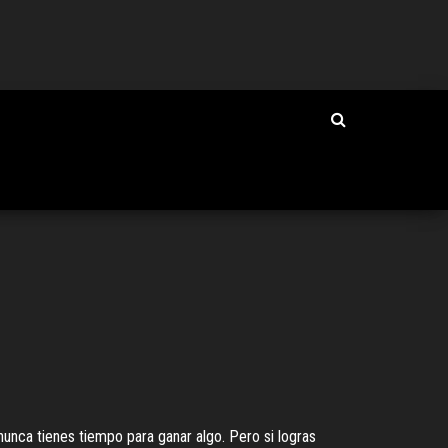
 nunca tienes tiempo para ganar algo. Pero si logras