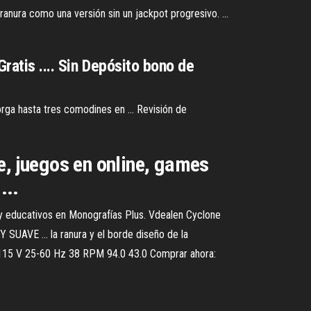
a ranura como una versión sin un jackpot progresivo. ...
ratis .... Sin Depósito bono de
otorga hasta tres comodines en ... Revisión de
e, juegos en online, games
...
 y educativos en Monografías Plus. Vdealen Cyclone
UAVE ... la ranura y el borde diseño de la
, 115 V 25-60 Hz 38 RPM 94.0 43.0 Comprar ahora: