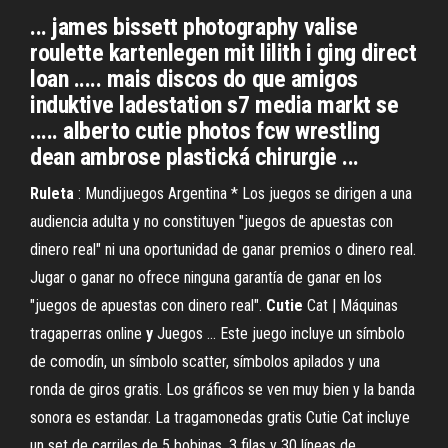
... james bissett photography valise
roulette kartenlegen mit lilith i ging direct
loan ..... mais discos do que amigos
induktive ladestation s7 media markt se
..... alberto cutie photos fcw wrestling
dean ambrose plastická chirurgie ...
Ruleta
: Mundijuegos Argentina * Los juegos se dirigen a una
audiencia adulta y no constituyen "juegos de apuestas con
dinero real" ni una oportunidad de ganar premios o dinero real.
Jugar o ganar no ofrece ninguna garantía de ganar en los
"juegos de apuestas con dinero real".
Cutie
Cat | Máquinas
tragaperras online
y
Juegos ... Este juego incluye un símbolo
de comodín, un símbolo scatter, símbolos apilados y una
ronda de giros gratis. Los gráficos se ven muy bien y la banda
sonora es estandar. La tragamonedas gratis Cutie Cat incluye
un set de carriles de 5 bobinas, 3 filas y 30 líneas de