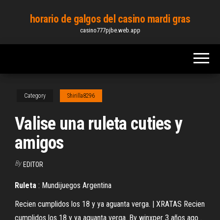
Skip
horario de galgos del casino mardi gras
to
casino777pjbe.web.app
the
content
Category
Shirilla8296
Valise una ruleta cuties y
amigos
By
EDITOR
Ruleta
: Mundijuegos Argentina
Recien cumplidos los 18 y ya aguanta verga. | XRATAS Recien
cumplidos los 18 y ya aguanta verga. By winxper 3 años ago .