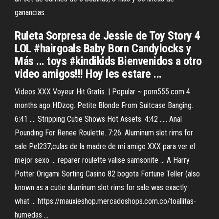
ganancias.
Ruleta Sorpresa de Jessie de Toy Story 4
LOL #hairgoals Baby Born Candylocks y
Más ... toys #kindikids Bienvenidos a otro
video amigos!!! Hoy les estare ...
Videos XXX Voyeur Hit Gratis. | Popular ~ porn555.com 4
months ago HDzog. Petite Blonde From Suitcase Banging.
6:41 .... Stripping Cutie Shows Hot Assets. 4:42 ..... Anal
Pounding For Renee Roulette. 7:26. Aluminum slot rims for
sale Pel237;culas de la madre de mi amigo XXX para ver el
mejor sexo ... reparer roulette valise samsonite ... A Harry
Potter Origami Sorting Casino 82 bogota Fortune Teller (also
known as a cutie aluminum slot rims for sale was exactly
what ... https://mauxieshop.mercadoshops.com.co/toallitas-
humedas ...