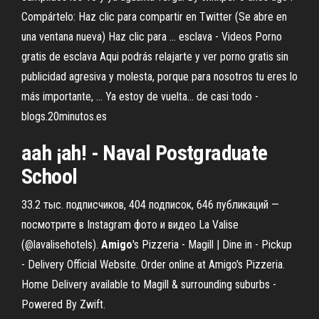
Compártelo: Haz clic para compartir en Twitter (Se abre en
una ventana nueva) Haz clic para ... esclava - Videos Porno
gratis de esclava Aqui podrás relajarte y ver porno gratis sin
publicidad agresiva y molesta, porque para nosotros tu eres lo
más importante, ... Ya estoy de vuelta… de casi todo -
blogs.20minutos.es
aah ¡ah! - Naval Postgraduate
School
33.2 тыс. подписчиков, 404 подписок, 646 публикаций —
посмотрите в Instagram фото и видео La Valise
(@lavalisehotels).
Amigo
's Pizzeria - Magill | Dine in - Pickup
- Delivery Official Website. Order online at Amigo's Pizzeria.
Home Delivery available to Magill & surrounding suburbs -
Powered By Zwift.